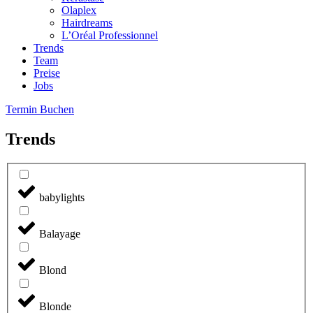
Olaplex
Hairdreams
L’Oréal Professionnel
Trends
Team
Preise
Jobs
Termin Buchen
Trends
babylights
Balayage
Blond
Blonde