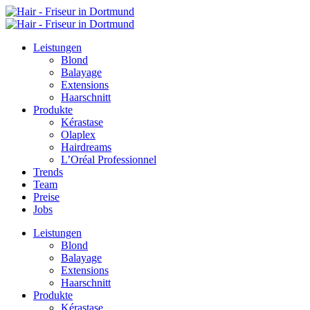
Zum
Inhalt
springen
Leistungen
Blond
Balayage
Extensions
Haarschnitt
Produkte
Kérastase
Olaplex
Hairdreams
L’Oréal Professionnel
Trends
Team
Preise
Jobs
Leistungen
Blond
Balayage
Extensions
Haarschnitt
Produkte
Kérastase