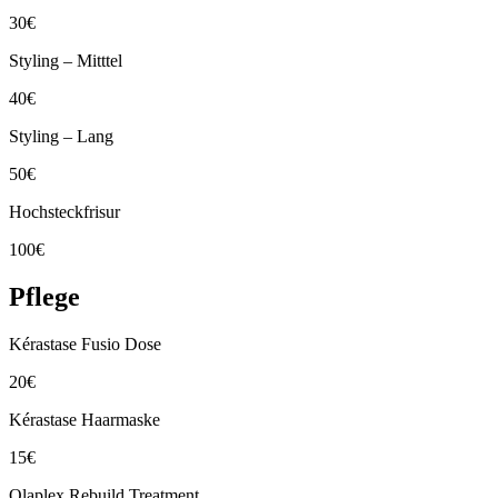
30€
Styling – Mitttel
40€
Styling – Lang
50€
Hochsteckfrisur
100€
Pflege
Kérastase Fusio Dose
20€
Kérastase Haarmaske
15€
Olaplex Rebuild Treatment